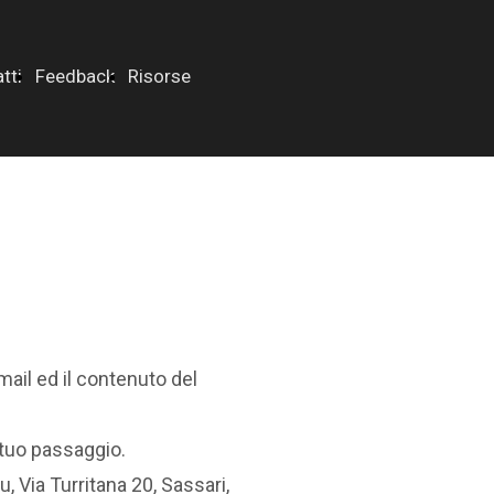
tti
Feedback
Risorse
mail ed il contenuto del
 tuo passaggio.
, Via Turritana 20, Sassari,